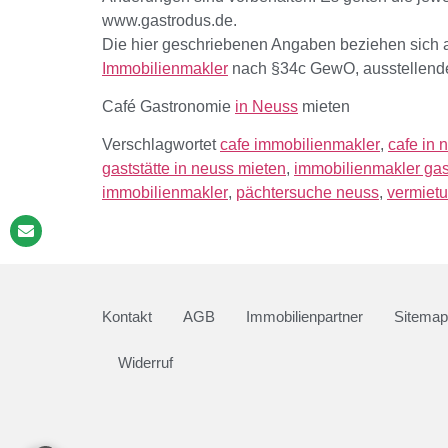
www.gastrodus.de.
Die hier geschriebenen Angaben beziehen sich au
Immobilienmakler
nach §34c GewO, ausstellende
Café Gastronomie
in Neuss
mieten
Verschlagwortet
cafe immobilienmakler
,
cafe in 
gaststätte in neuss mieten
,
immobilienmakler ga
immobilienmakler
,
pächtersuche neuss
,
vermietu
Kontakt
AGB
Immobilienpartner
Sitemap
Widerruf