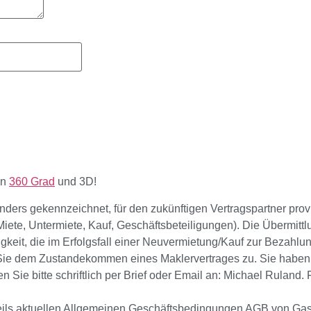
en
360 Grad
und 3D!
nders gekennzeichnet, für den zukünftigen Vertragspartner provis
 (Miete, Untermiete, Kauf, Geschäftsbeteiligungen). Die Übermi
tigkeit, die im Erfolgsfall einer Neuvermietung/Kauf zur Bezahlun
Sie dem Zustandekommen eines Maklervertrages zu. Sie haben 
 Sie bitte schriftlich per Brief oder Email an: Michael Ruland.
weils aktuellen Allgemeinen Geschäftsbedingungen AGB von Gas