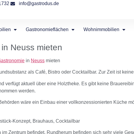
1732
info@gastrodus.de
ilien
Gastronomieflächen
Wohnimmobilien
 in Neuss mieten
astronomie
in
Neuss
mieten
undsubstanz als Café, Bistro oder Cocktailbar. Zur Zeit ist kei
nd verfügt aktuell über eine Holztheke. Es gibt keine Brauerei
ernommen werden.
hörden wäre ein Einbau einer vollkonzessionierten Küche mög
stück-Konzept, Brauhaus, Cocktailbar
ch im Zentrum befindet. Rundherum befinden sich sehr viele Ges