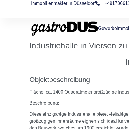
Immobilienmakler in Düsseldorf
+49173661
Gewerbeimmob
Industriehalle in Viersen z
I
Objektbeschreibung
Fläche: ca. 1400 Quadratmeter großzügige Indust
Beschreibung:
Diese einzigartige Industriehalle bietet vielfäl
großzügigen Innenräume eignen sich ideal für vers
das Bauwerk, welches um 1900 erreichtet wurde