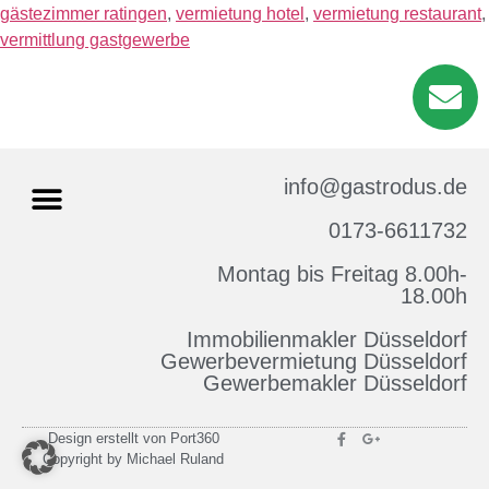
gästezimmer ratingen
,
vermietung hotel
,
vermietung restaurant
,
vermittlung gastgewerbe
info@gastrodus.de
0173-6611732
Montag bis Freitag 8.00h-
Impressum & Datenschutz
18.00h
Immobilienmakler Düsseldorf
Gewerbevermietung Düsseldorf
Gewerbemakler Düsseldorf
Design erstellt von Port360
Copyright by Michael Ruland