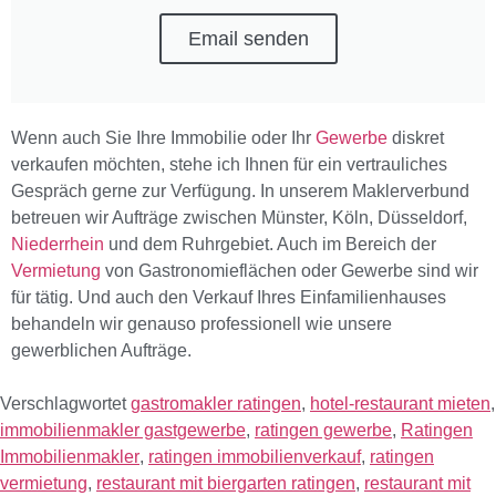
Email senden
Wenn auch Sie Ihre Immobilie oder Ihr
Gewerbe
diskret
verkaufen möchten, stehe ich Ihnen für ein vertrauliches
Gespräch gerne zur Verfügung. In unserem Maklerverbund
betreuen wir Aufträge zwischen Münster, Köln, Düsseldorf,
Niederrhein
und dem Ruhrgebiet. Auch im Bereich der
Vermietung
von Gastronomieflächen oder Gewerbe sind wir
für tätig. Und auch den Verkauf Ihres Einfamilienhauses
behandeln wir genauso professionell wie unsere
gewerblichen Aufträge.
Verschlagwortet
gastromakler ratingen
,
hotel-restaurant mieten
,
immobilienmakler gastgewerbe
,
ratingen gewerbe
,
Ratingen
Immobilienmakler
,
ratingen immobilienverkauf
,
ratingen
vermietung
,
restaurant mit biergarten ratingen
,
restaurant mit