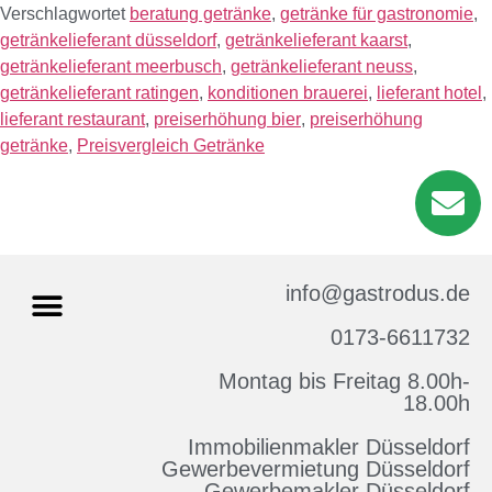
Verschlagwortet
beratung getränke
,
getränke für gastronomie
,
getränkelieferant düsseldorf
,
getränkelieferant kaarst
,
getränkelieferant meerbusch
,
getränkelieferant neuss
,
getränkelieferant ratingen
,
konditionen brauerei
,
lieferant hotel
,
lieferant restaurant
,
preiserhöhung bier
,
preiserhöhung
getränke
,
Preisvergleich Getränke
info@gastrodus.de
0173-6611732
Montag bis Freitag 8.00h-
Impressum & Datenschutz
18.00h
Immobilienmakler Düsseldorf
Gewerbevermietung Düsseldorf
Gewerbemakler Düsseldorf