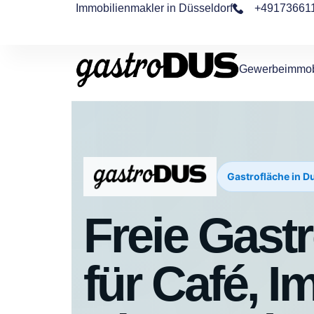
Immobilienmakler in Düsseldorf
+49173661
Gewerbeimmob
Gastrofläche in D
Freie Gast
für Café, I