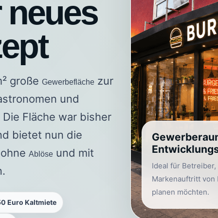
r neues
ept
 m² große
zur
Gewerbefläche
 Gastronomen und
. Die Fläche war bisher
d bietet nun die
Gewerberau
Entwicklungs
t ohne
und mit
Ablöse
Ideal für Betreiber
n.
Markenauftritt von
planen möchten.
50 Euro Kaltmiete