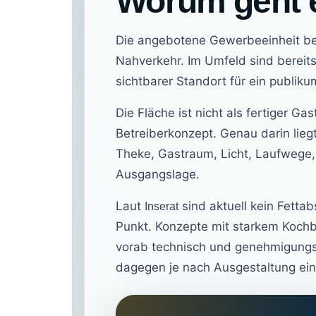
Worum geht e
Die angebotene Gewerbeeinheit bef
Nahverkehr. Im Umfeld sind berei
sichtbarer Standort für ein publik
Die Fläche ist nicht als fertiger G
Betreiberkonzept. Genau darin lie
Theke, Gastraum, Licht, Laufwege, 
Ausgangslage.
Laut
sind aktuell kein Fetta
Inserat
Punkt. Konzepte mit starkem Kochb
vorab technisch und genehmigungs
dagegen je nach Ausgestaltung einf