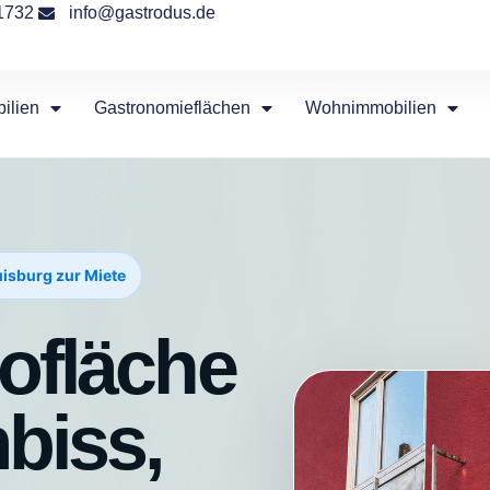
1732
info@gastrodus.de
ilien
Gastronomieflächen
Wohnimmobilien
uisburg zur Miete
rofläche
mbiss,