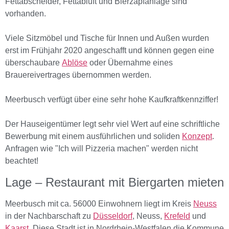
Fettabscheider, Fettabluft und Bierzapfanlage sind 
vorhanden.

Viele Sitzmöbel und Tische für Innen und Außen wurden 
erst im Frühjahr 2020 angeschafft und können gegen eine 
überschaubare 
Ablöse
 oder Übernahme eines 
Brauereivertrages übernommen werden.

Meerbusch verfügt über eine sehr hohe Kaufkraftkennziffer!

Der Hauseigentümer legt sehr viel Wert auf eine schriftliche 
Bewerbung mit einem ausführlichen und soliden 
Konzept
. 
Anfragen wie "Ich will Pizzeria machen" werden nicht 
beachtet!
Lage – Restaurant mit Biergarten mieten
Meerbusch mit ca. 56000 Einwohnern liegt im Kreis 
Neuss
in der Nachbarschaft zu 
Düsseldorf
, Neuss, 
Krefeld
 und 
Kaarst
. Diese Stadt ist in Nordrhein-Westfalen die Kommune 