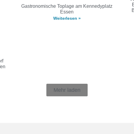
Gastronomische Toplage am Kennedyplatz
B
Essen
Weiterlesen »
rf
fen
Mehr laden