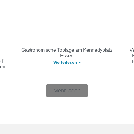
Gastronomische Toplage am Kennedyplatz
Ve
Essen
rf
B
Weiterlesen »
fen
Mehr laden